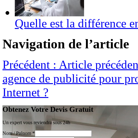
Quelle est la différence 
Navigation de l’article
Précédent :
Article précéden
agence de publicité pour pr
Internet ?
Obtenez Votre Devis Gratuit
Un expert vous reviendra sous 24h
Nom / Prénom
*