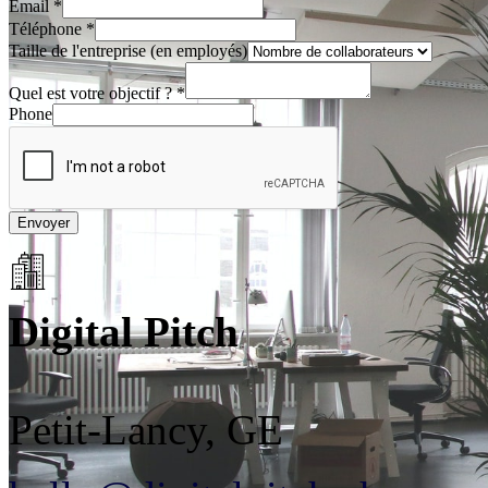
Email
*
Téléphone
*
Taille de l'entreprise (en employés)
Quel est votre objectif ?
*
Phone
Envoyer
Digital Pitch
Petit-Lancy, GE