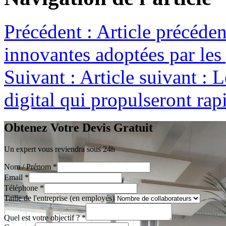
Précédent :
Article précéden
innovantes adoptées par le
Suivant :
Article suivant :
L
digital qui propulseront rap
Obtenez Votre Devis Gratuit
Un expert vous reviendra sous 24h
Nom / Prénom
*
Email
*
Téléphone
*
Taille de l'entreprise (en employés)
Quel est votre objectif ?
*